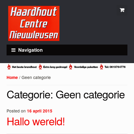
Skip
Skip
to
to
navigation
content
Navigation
/ Geen categorie
Home
Categorie:
Geen categorie
Posted on
16 april 2015
Hallo wereld!