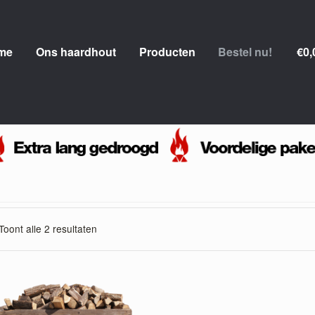
p
p
me
Ons haardhout
Producten
Bestel nu!
€0
igation
tent
Toont alle 2 resultaten